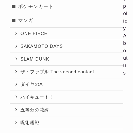
p
ポケモンカード
ol
マンガ
ic
y
ONE PIECE
A
b
SAKAMOTO DAYS
o
ut
SLAM DUNK
u
ザ・ファブル The second contact
s
ダイヤのA
ハイキュー！！
五等分の花嫁
呪術廻戦