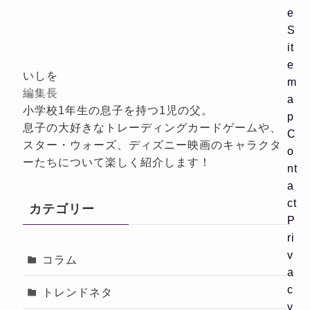
e
S
it
e
いしを
m
編集長
a
小学校1年生の息子を持つ1児の父。
p
息子の大好きなトレーディングカードゲームや、
C
スター・ウォーズ、ディズニー映画のキャラクタ
o
ーたちについて楽しく紹介します！
nt
a
ct
カテゴリー
P
ri
v
コラム
a
c
トレンドネタ
y