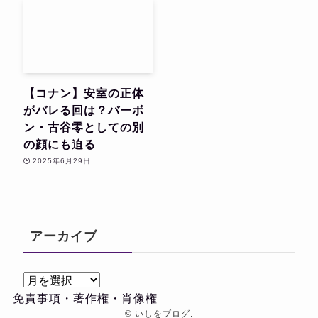
【コナン】安室の正体
がバレる回は？バーボ
ン・古谷零としての別
の顔にも迫る
2025年6月29日
アーカイブ
ア
ー
免責事項・著作権・肖像権
カ
©
いしをブログ.