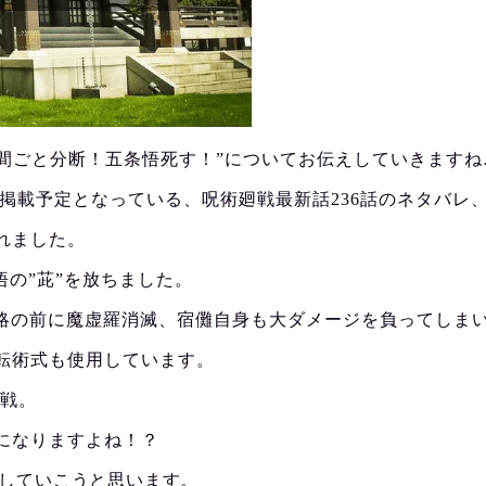
空間ごと分断！五条悟死す！”についてお伝えしていきますね
43号)に掲載予定となっている、呪術廻戦最新話236話のネタ
かれました。
悟の”茈”を放ちました。
策略の前に魔虚羅消滅、宿儺自身も大ダメージを負ってしま
転術式も使用しています。
廻戦。
になりますよね！？
えしていこうと思います。