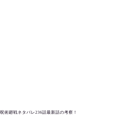
呪術廻戦ネタバレ236話最新話の考察！