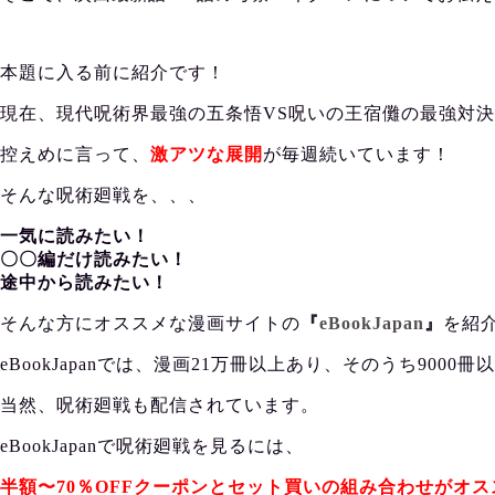
本題に入る前に紹介です！
現在、現代呪術界最強の五条悟VS呪いの王宿儺の最強対
控えめに言って、
激アツな展開
が毎週続いています！
そんな呪術廻戦を、、、
一気に読みたい！
〇〇編だけ読みたい！
途中から読みたい！
そんな方にオススメな漫画サイトの
『
eBookJapan
』
を紹
eBookJapanでは、漫画21万冊以上あり、そのうち90
当然、呪術廻戦も配信されています。
eBookJapanで呪術廻戦を見るには、
半額〜70％OFFクーポンとセット買いの組み合わせがオス