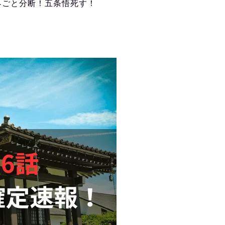
界ごと分断！五条悟死す！