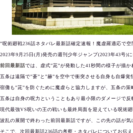
”呪術廻戦236話ネタバレ最新話確定速報！魔虚羅適応で
2023年9月25日(月)発売の週刊少年ジャンプ(2023年
前回最新話
では、虚式”茈”が発動した41秒間の様子が描
五条は遠隔で”蒼”と”赫”を空中で衝突させる自身も自爆覚
宿儺も”茈”を防ぐために魔虚らと協力しますが、五条の
五条は自身の呪力ということもあり最小限のダメージで反
現代最強VS呪いの王の戦いも最終局面を迎えている呪術
波乱の展開で終わった前回最新話ですが、この先の話が気
そこで、次回最新話236話の考察・ネタバレについてお伝