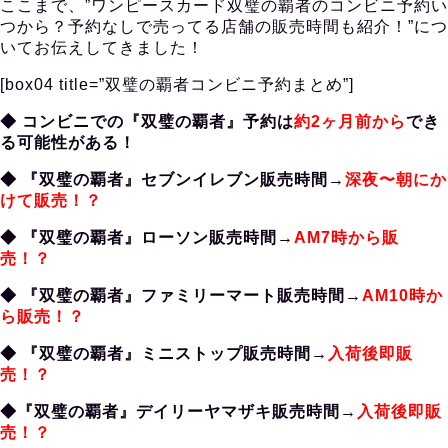
ここまで、”ワンピースカード双璧の覇者のコンビニ予約い
つから？予約なしで売ってる店舗の販売時間も紹介！”につ
いてお伝えしてきました！
[box04 title=”双璧の覇者コンビニ予約まとめ”]
◆ コンビニでの『双璧の覇者』予約は
約2ヶ月前から
でき
る可能性がある！
◆ 『双璧の覇者』セブンイレブン販売時間→
深夜〜朝にか
けて販売！？
◆ 『双璧の覇者』ローソン販売時間→
AM7時から販
売！？
◆ 『双璧の覇者』ファミリーマート販売時間→
AM10時か
ら販売！？
◆ 『双璧の覇者』ミニストップ販売時間→
入荷後即販
売！？
◆『双璧の覇者』デイリーヤマザキ販売時間→
入荷後即販
売！？