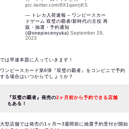
pic.twitter.com/8X1qanrjKS
— トレカ入荷速報 – ワンピースカー
ドゲーム 双璧の覇者/新時代の主役 再
販・抽選・予約通知
(@onepiecenyuka)
September 29,
2023
では早速本題に入っていきます！
ワンピースカード第6弾『双璧の覇者』をコンビニで予約
する場合はいつからでしょうか？
『双璧の覇者』発売の
2ヶ月前から予約できる店舗
もある！
大型店舗では発売の1ヶ月〜3週間前に抽選予約受付が開始