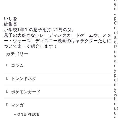
e
m
a
p
いしを
C
編集長
o
小学校1年生の息子を持つ1児の父。
nt
息子の大好きなトレーディングカードゲームや、スタ
a
ー・ウォーズ、ディズニー映画のキャラクターたちに
ct
ついて楽しく紹介します！
P
ri
カテゴリー
v
a
コラム
c
y
p
トレンドネタ
ol
ic
y
ポケモンカード
A
b
o
マンガ
ut
u
ONE PIECE
s