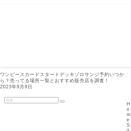
ワンピースカードスタートデッキゾロサンジ予約いつか
ら？売ってる場所一覧とおすすめ販売店を調査！
2023年9月9日
H
o
m
e
S
it