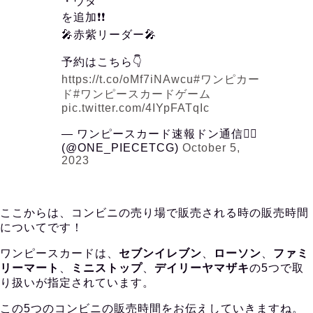
・ウタ
を追加❗️❗️
🎤赤紫リーダー🎤
予約はこちら👇
https://t.co/oMf7iNAwcu
#ワンピカー
ド
#ワンピースカードゲーム
pic.twitter.com/4IYpFATqIc
— ワンピースカード速報ドン通信🏴‍☠️
(@ONE_PIECETCG)
October 5,
2023
ここからは、コンビニの売り場で販売される時の販売時間
についてです！
ワンピースカードは、
セブンイレブン
、
ローソン
、
ファミ
リーマート
、
ミニストップ
、
デイリーヤマザキ
の5つで取
り扱いが指定されています。
この5つのコンビニの販売時間をお伝えしていきますね。