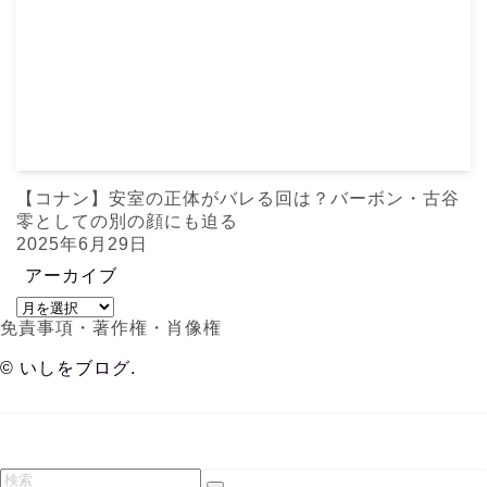
【コナン】安室の正体がバレる回は？バーボン・古谷
零としての別の顔にも迫る
2025年6月29日
アーカイブ
ア
免責事項・著作権・肖像権
ー
カ
©
いしをブログ.
イ
ブ
メニュー
検索
TOC
トップへ