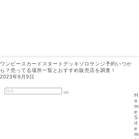
ワンピースカードスタートデッキゾロサンジ予約いつか
ら？売ってる場所一覧とおすすめ販売店を調査！
2023年9月9日
H
o
m
e
S
it
e
m