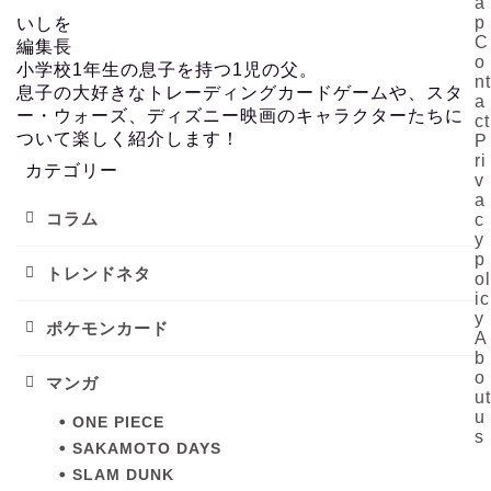
a
p
いしを
C
編集長
o
小学校1年生の息子を持つ1児の父。
nt
息子の大好きなトレーディングカードゲームや、スタ
a
ー・ウォーズ、ディズニー映画のキャラクターたちに
ct
ついて楽しく紹介します！
P
ri
カテゴリー
v
a
コラム
c
y
p
トレンドネタ
ol
ic
y
ポケモンカード
A
b
o
マンガ
ut
u
ONE PIECE
s
SAKAMOTO DAYS
SLAM DUNK