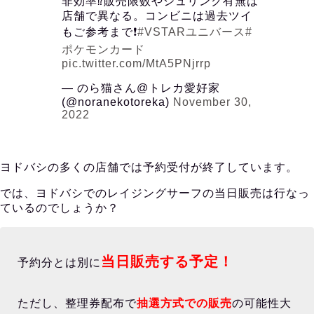
非効率⁉️販売限数やシュリンク有無は
店舗で異なる。コンビニは過去ツイ
もご参考まで❗️
#VSTARユニバース
#
ポケモンカード
pic.twitter.com/MtA5PNjrrp
— のら猫さん@トレカ愛好家
(@noranekotoreka)
November 30,
2022
ヨドバシの多くの店舗では予約受付が終了しています。
では、ヨドバシでのレイジングサーフの当日販売は行なっ
ているのでしょうか？
当日販売する予定！
予約分とは別に
ただし、整理券配布で
抽選方式での販売
の可能性大