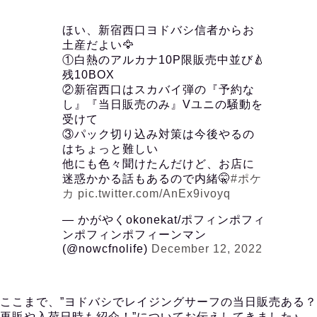
ほい、新宿西口ヨドバシ信者からお
土産だよい🦅
①白熱のアルカナ10P限販売中並び🍐
残10BOX
②新宿西口はスカバイ弾の『予約な
し』『当日販売のみ』Vユニの騒動を
受けて
③パック切り込み対策は今後やるの
はちょっと難しい
他にも色々聞けたんだけど、お店に
迷惑かかる話もあるので内緒🤫
#ポケ
カ
pic.twitter.com/AnEx9ivoyq
— かがやくokonekat/ポフィンポフィ
ンポフィンポフィーンマン
(@nowcfnolife)
December 12, 2022
ここまで、”ヨドバシでレイジングサーフの当日販売ある？
再販や入荷日時も紹介！”についてお伝えしてきました♪