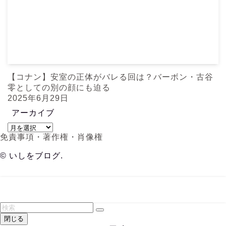
【コナン】安室の正体がバレる回は？バーボン・古谷
零としての別の顔にも迫る
2025年6月29日
アーカイブ
ア
免責事項・著作権・肖像権
ー
カ
©
いしをブログ.
イ
ブ
メニュー
検索
TOC
トップへ
閉じる