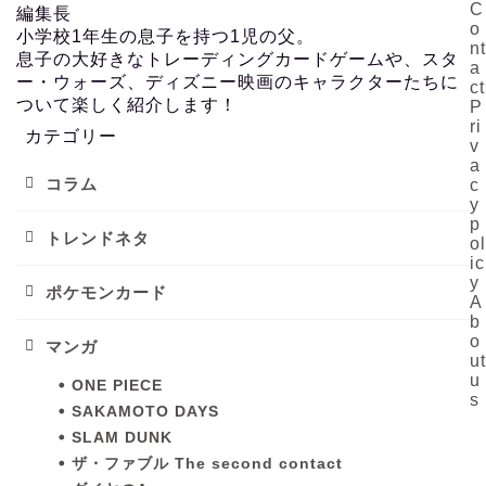
C
編集長
o
小学校1年生の息子を持つ1児の父。
nt
息子の大好きなトレーディングカードゲームや、スタ
a
ー・ウォーズ、ディズニー映画のキャラクターたちに
ct
ついて楽しく紹介します！
P
ri
カテゴリー
v
a
コラム
c
y
p
トレンドネタ
ol
ic
y
ポケモンカード
A
b
o
マンガ
ut
u
ONE PIECE
s
SAKAMOTO DAYS
SLAM DUNK
ザ・ファブル The second contact