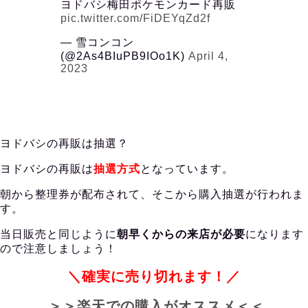
ヨドバシ梅田ポケモンカード再販
pic.twitter.com/FiDEYqZd2f
— 雪コンコン
(@2As4BIuPB9IOo1K)
April 4,
2023
ヨドバシの再販は抽選？
ヨドバシの再販は
抽選方式
となっています。
朝から整理券が配布されて、そこから購入抽選が行われま
す。
当日販売と同じように
朝早くからの来店が必要
になります
ので注意しましょう！
＼確実に売り切れます！／
＞＞楽天での購入がオススメ＜＜