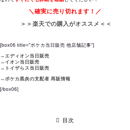
＼確実に売り切れます！／
＞＞楽天での購入がオススメ＜＜
[box06 title=”ポケカ当日販売 他店舗記事”]
→
エディオン当日販売
→
イオン当日販売
→
トイザらス当日販売
→
ポケカ黒炎の支配者 再販情報
[/box06]
目次