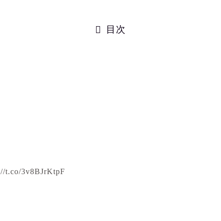
目次
://t.co/3v8BJrKtpF