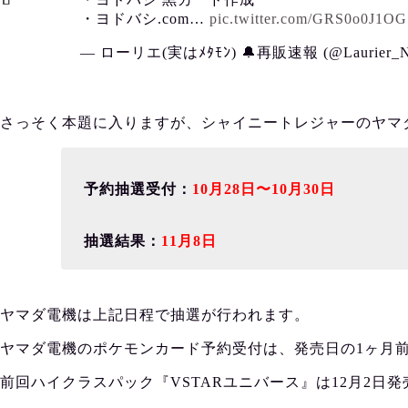
・ヨドバシ.com…
pic.twitter.com/GRS0o0J1OG
— ローリエ(実はﾒﾀﾓﾝ) 🔔再販速報 (@Laurier_N
さっそく本題に入りますが、シャイニートレジャーのヤマ
予約抽選受付：
10月28日〜10月30日
抽選結果：
11月8日
ヤマダ電機は上記日程で抽選が行われます。
ヤマダ電機のポケモンカード予約受付は、発売日の1ヶ月
前回ハイクラスパック『VSTARユニバース』は12月2日