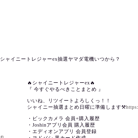
シャイニートレジャーex抽選ヤマダ電機いつから？
🔥シャイニートレジャーex🔥
『 今すぐやるべきことまとめ 』
いいね、リツイートよろしくっ！！
シャイニー抽選まとめ日曜に準備します⚒️
https
・ビックカメラ 会員+購入履歴
・Joshinアプリ会員 購入履歴
・エディオンアプリ 会員登録
・ヨドバシ 黒カード作成