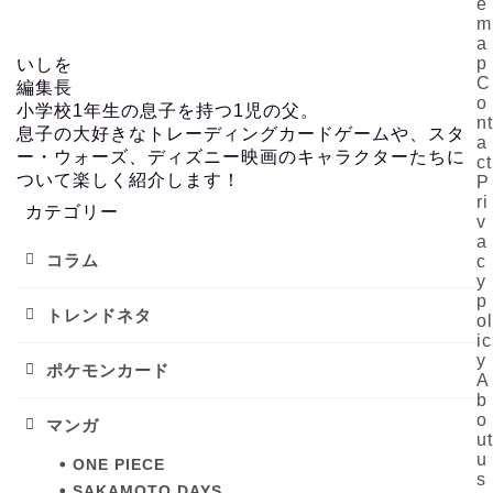
e
m
a
p
いしを
C
編集長
o
小学校1年生の息子を持つ1児の父。
nt
息子の大好きなトレーディングカードゲームや、スタ
a
ー・ウォーズ、ディズニー映画のキャラクターたちに
ct
ついて楽しく紹介します！
P
ri
カテゴリー
v
a
コラム
c
y
p
トレンドネタ
ol
ic
y
ポケモンカード
A
b
o
マンガ
ut
u
ONE PIECE
s
SAKAMOTO DAYS