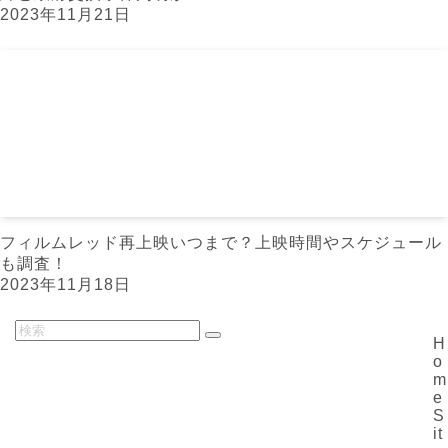
2023年11月21日
フィルムレッド再上映いつまで？上映時間やスケジュール
も調査！
2023年11月18日
H
o
m
e
S
it