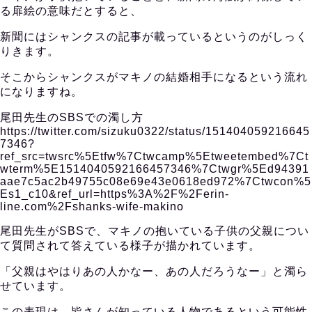
る扉絵の意味だとすると、
新聞にはシャンクスの記事が載っているというのがしっく
りきます。
そこからシャンクスがマキノの結婚相手になるという流れ
になりますね。
尾田先生のSBSでの濁し方
https://twitter.com/sizuku0322/status/151404059216645
7346?
ref_src=twsrc%5Etfw%7Ctwcamp%5Etweetembed%7Ct
wterm%5E1514040592166457346%7Ctwgr%5Ed94391
aae7c5ac2b49755c08e69e43e0618ed972%7Ctwcon%5
Es1_c10&ref_url=https%3A%2F%2Ferin-
line.com%2Fshanks-wife-makino
尾田先生がSBSで、マキノの抱いている子供の父親につい
て質問されて答えている様子が描かれています。
「父親はやはりあの人かなー、あの人だろうなー」と濁ら
せています。
この表現は、皆さんが知っている人物であるという可能性