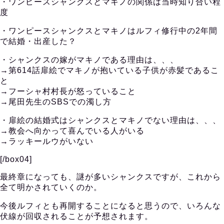
・ワンピースシャンクスとマキノの関係は当時知り合い程
度
・ワンピースシャンクスとマキノはルフィ修行中の2年間
で結婚・出産した？
・シャンクスの嫁がマキノである理由は、、、
→第614話扉絵でマキノが抱いている子供が赤髪であるこ
と
→フーシャ村村長が怒っていること
→尾田先生のSBSでの濁し方
・扉絵の結婚式はシャンクスとマキノでない理由は、、、
→教会へ向かって喜んでいる人がいる
→ラッキールウがいない
[/box04]
最終章になっても、謎が多いシャンクスですが、これから
全て明かされていくのか。
今後ルフィとも再開することになると思うので、いろんな
伏線が回収されることが予想されます。