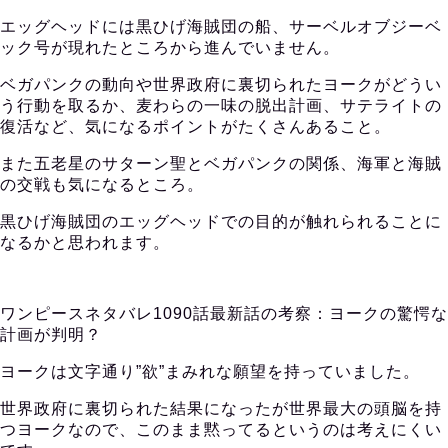
エッグヘッドには黒ひげ海賊団の船、サーベルオブジーベ
ック号が現れたところから進んでいません。
ベガパンクの動向や世界政府に裏切られたヨークがどうい
う行動を取るか、麦わらの一味の脱出計画、サテライトの
復活など、気になるポイントがたくさんあること。
また五老星のサターン聖とベガパンクの関係、海軍と海賊
の交戦も気になるところ。
黒ひげ海賊団のエッグヘッドでの目的が触れられることに
なるかと思われます。
ワンピースネタバレ1090話最新話の考察：ヨークの驚愕な
計画が判明？
ヨークは文字通り”欲”まみれな願望を持っていました。
世界政府に裏切られた結果になったが世界最大の頭脳を持
つヨークなので、このまま黙ってるというのは考えにくい