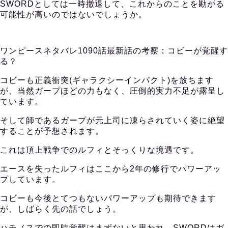
SWORDとしては一時撤退して、これからのことを勘がる
可能性が高いのではないでしょうか。
ワンピースネタバレ1090話最新話の考察：コビーが覚醒す
る？
コビーも正義衝突(ギャラクシーインパクト)を放ちます
が、当然ガープほどの力もなく、圧倒的実力不足が露呈し
ています。
そして師であるガープが元上司に凍らされていく姿に絶望
することが予想されます。
これは頂上戦争でのルフィとそっくりな境遇です。
エースを失ったルフィはここから2年の修行でパワーアッ
プしています。
コビーも今後とてつもないパワーアップも期待できます
が、しばらく先の話でしょう。
ハチノスでの即時覚醒はまずないと思われ、SWORDはガ