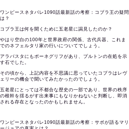
ワンピースネタバレ1090話最新話の考察：コブラ王の疑問
は？
コブラ王は何を聞くために五老星に謁見したのか？
やはり空白の100年と世界政府の関係、古代兵器、これま
でのネフェルタリ家の行いについてでしょう。
アラバスタにもポーネグリフがあり、プルトンの在処を示
す石でした。
その頃から、上記内容を不思議に思っていたコブラはレヴ
ェリーの機会で聞いてみたかったのでしょう。
五老星にとっては不都合な歴史の一部であり、世界の秩序
の根幹を揺るがす出来事にもなりかねないと判断し、即消
される存在となったのかもしれません。
ワンピースネタバレ1090話最新話の考察：サボが語るマリ
ージョアの真実とは？