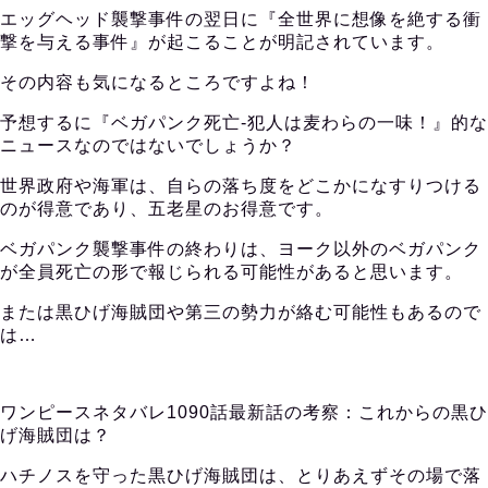
エッグヘッド襲撃事件の翌日に『全世界に想像を絶する衝
撃を与える事件』が起こることが明記されています。
その内容も気になるところですよね！
予想するに『ベガパンク死亡-犯人は麦わらの一味！』的な
ニュースなのではないでしょうか？
世界政府や海軍は、自らの落ち度をどこかになすりつける
のが得意であり、五老星のお得意です。
ベガパンク襲撃事件の終わりは、ヨーク以外のベガパンク
が全員死亡の形で報じられる可能性があると思います。
または黒ひげ海賊団や第三の勢力が絡む可能性もあるので
は…
ワンピースネタバレ1090話最新話の考察：これからの黒ひ
げ海賊団は？
ハチノスを守った黒ひげ海賊団は、とりあえずその場で落