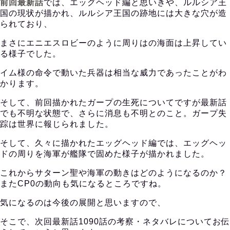
前回最新話
では、エッグヘッド編と思いきや、ルルシア王
国の現状が描かれ、ルルシア王国の跡地には大きな穴が造
られており、
まさにエニエスロビーのように周りはの海面は上昇してい
る様子でした。
イム様の命令で動いた兵器は相当な威力であったことがわ
かります。
そして、前回描かれたガープの生死についてですが最新話
でも不明な状態で、さらに消息も不明とのこと。ガープ失
踪は世界に報じられました。
そして、久々に描かれたエッグヘッド編では、エッグヘッ
ドの周りを海軍が艦隊で固めた様子が描かれました。
これからサターン聖や海軍の動きはどのようになるのか？
またCP0の動向も気になるところですね。
気になるのは今後の展開と思いますので、
そこで、次回最新話1090話の考察・ネタバレについてお伝