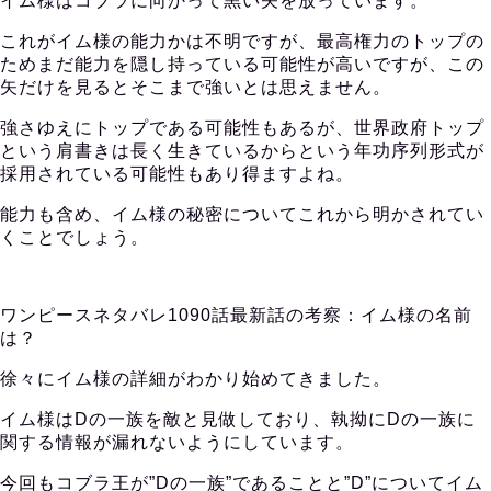
イム様はコブラに向かって黒い矢を放っています。
これがイム様の能力かは不明ですが、最高権力のトップの
ためまだ能力を隠し持っている可能性が高いですが、この
矢だけを見るとそこまで強いとは思えません。
強さゆえにトップである可能性もあるが、世界政府トップ
という肩書きは長く生きているからという年功序列形式が
採用されている可能性もあり得ますよね。
能力も含め、イム様の秘密についてこれから明かされてい
くことでしょう。
ワンピースネタバレ1090話最新話の考察：イム様の名前
は？
徐々にイム様の詳細がわかり始めてきました。
イム様はDの一族を敵と見做しており、執拗にDの一族に
関する情報が漏れないようにしています。
今回もコブラ王が”Dの一族”であることと”D”についてイム