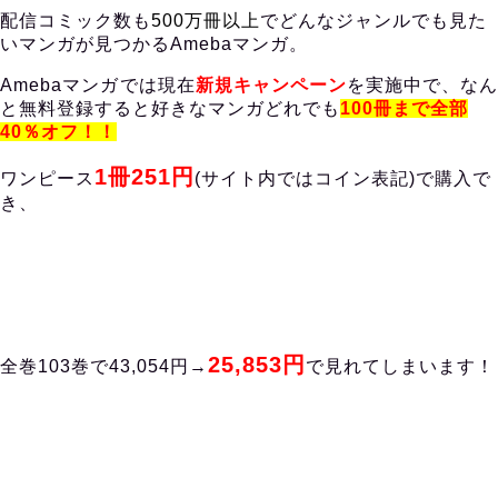
配信コミック数も
500万冊以上
でどんなジャンルでも見た
いマンガが見つかるAmebaマンガ。
Amebaマンガ
では現在
新規キャンペーン
を実施中で、なん
と無料登録すると好きなマンガどれでも
100冊まで全部
40％オフ！！
1冊251円
ワンピース
(サイト内ではコイン表記)で購入で
き、
25,853円
全巻103巻で43,054円→
で見れてしまいます！