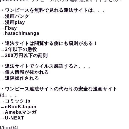
・ワンピースを無料で見れる違法サイトは、、、
→漫画バンク
→漫画play
→Fbay
→hatachimanga
・違法サイトは閲覧する側にも罰則がある！
→2年以下の懲役
→200万円以下の罰則
・違法サイトでウイルス感染すると、、、
→個人情報が抜かれる
→遠隔操作される
・ワンピース違法サイトの代わりの安全な漫画サイト
は、、、
→コミック.jp
→eBooKJapan
→Amebaマンガ
→U-NEXT
[/box04]