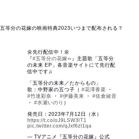
五等分の花嫁の映画特典2023いつまで配布される？
🌼先行配信中！🌼
『
#五等分の花嫁
∽』主題歌「五等分
の未来 EP」各音楽サイトにて先行配
信中です♫
「五等分の未来／たからもの」
歌：中野家の五つ子（
#花澤香菜
・
#竹達彩奈
・
#伊藤美来
・
#佐倉綾音
・
#水瀬いのり
）
発売日：2023年7月12日（水）
https://t.co/oJ9LSW3lT1
pic.twitter.com/qJxf6zl1qa
— TVアニメ『五等分の花嫁』公式