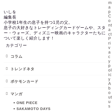
m
a
p
いしを
C
編集長
o
小学校1年生の息子を持つ1児の父。
nt
息子の大好きなトレーディングカードゲームや、スタ
a
ー・ウォーズ、ディズニー映画のキャラクターたちに
ct
ついて楽しく紹介します！
P
ri
カテゴリー
v
a
コラム
c
y
p
トレンドネタ
ol
ic
y
ポケモンカード
A
b
o
マンガ
ut
u
ONE PIECE
s
SAKAMOTO DAYS