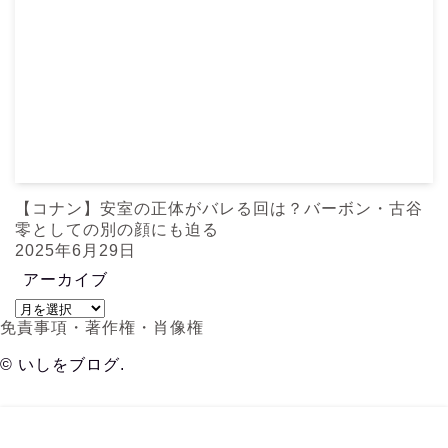
【コナン】安室の正体がバレる回は？バーボン・古谷
零としての別の顔にも迫る
2025年6月29日
アーカイブ
ア
免責事項・著作権・肖像権
ー
カ
©
いしをブログ.
イ
ブ
メニュー
検索
TOC
トップへ