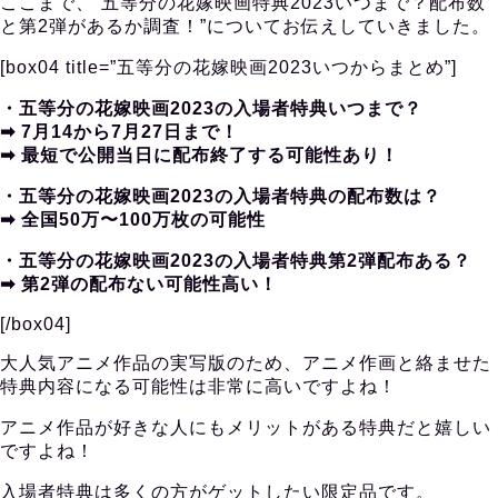
ここまで、”五等分の花嫁映画特典2023いつまで？配布数
と第2弾があるか調査！”についてお伝えしていきました。
[box04 title=”五等分の花嫁映画2023いつからまとめ”]
・五等分の花嫁映画2023の入場者特典いつまで？
➡︎ 7月14から7月27日まで！
➡︎ 最短で公開当日に配布終了する可能性あり！
・五等分の花嫁映画2023の入場者特典の配布数は？
➡︎ 全国50万〜100万枚の可能性
・五等分の花嫁映画2023の入場者特典第2弾配布ある？
➡︎ 第2弾の配布ない可能性高い！
[/box04]
大人気アニメ作品の実写版のため、アニメ作画と絡ませた
特典内容になる可能性は非常に高いですよね！
アニメ作品が好きな人にもメリットがある特典だと嬉しい
ですよね！
入場者特典は多くの方がゲットしたい限定品です。