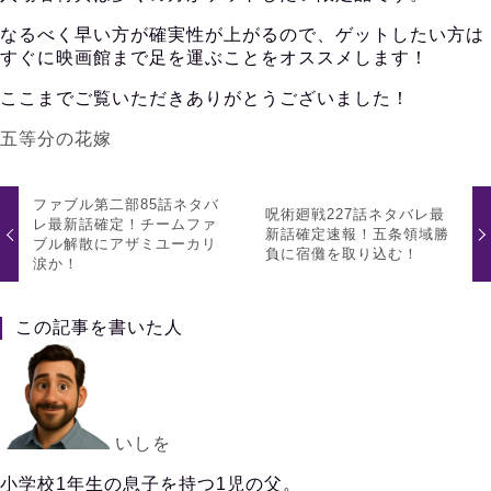
なるべく早い方が確実性が上がるので、ゲットしたい方は
すぐに映画館まで足を運ぶことをオススメします！
ここまでご覧いただきありがとうございました！
五等分の花嫁
ファブル第二部85話ネタバ
呪術廻戦227話ネタバレ最
レ最新話確定！チームファ
新話確定速報！五条領域勝
ブル解散にアザミユーカリ
負に宿儺を取り込む！
涙か！
この記事を書いた人
いしを
小学校1年生の息子を持つ1児の父。