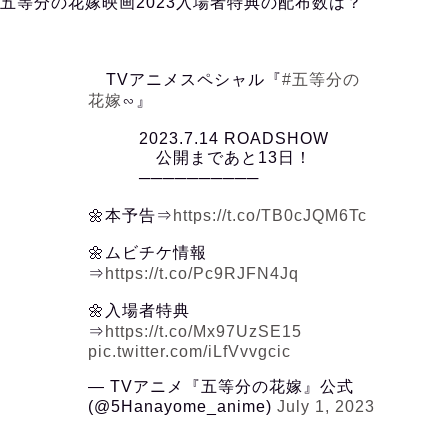
五等分の花嫁映画2023入場者特典の配布数は？
⠀ TVアニメスペシャル『
#五等分の
花嫁
∽』
2023.7.14 ROADSHOW
公開まであと13日！
──────────
⠀ ⠀ ⠀ ⠀ ⠀
🌼本予告⇒
https://t.co/TB0cJQM6Tc
🌼ムビチケ情報
⇒
https://t.co/Pc9RJFN4Jq
🌼入場者特典
⇒
https://t.co/Mx97UzSE15
pic.twitter.com/iLfVvvgcic
— TVアニメ『五等分の花嫁』公式
(@5Hanayome_anime)
July 1, 2023