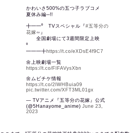
かわいさ500%の五つ子ラブコメ
夏休み編─!!
╋━━⁰ TVスペシャル『
#五等分の
花嫁
∽』
全国劇場にて3週間限定上映
⁰
━━━╋
https://t.co/eXDsE4f9C7
🌼上映劇場一覧
https://t.co/FlFAVysXbn
🌼ムビチケ情報
https://t.co/2IWHBuia09
pic.twitter.com/XFT3ML01gx
— TVアニメ『五等分の花嫁』公式
(@5Hanayome_anime)
June 23,
2023