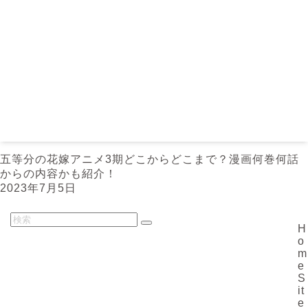
五等分の花嫁アニメ3期どこからどこまで？漫画何巻何話
からの内容かも紹介！
2023年7月5日
H
o
m
e
S
it
e