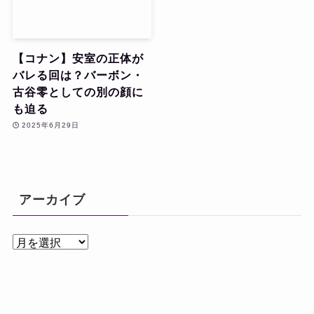
【コナン】安室の正体が
バレる回は？バーボン・
古谷零としての別の顔に
も迫る
2025年6月29日
アーカイブ
ア
ー
カ
イ
ブ